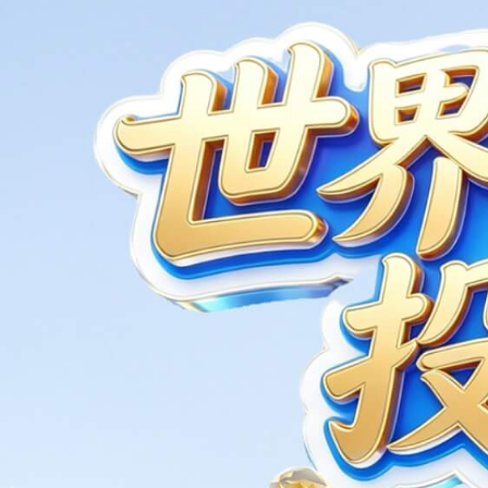
罗克韦尔
品牌中心
5G工业终端
品牌筛选:
全部
Beacon
Secomea