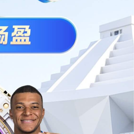
扫
一
扫